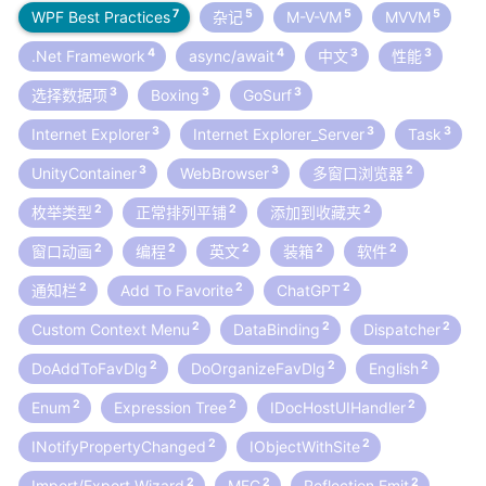
7
5
5
5
WPF Best Practices
杂记
M-V-VM
MVVM
4
4
3
3
.Net Framework
async/await
中文
性能
3
3
3
选择数据项
Boxing
GoSurf
3
3
3
Internet Explorer
Internet Explorer_Server
Task
3
3
2
UnityContainer
WebBrowser
多窗口浏览器
2
2
2
枚举类型
正常排列平铺
添加到收藏夹
2
2
2
2
2
窗口动画
编程
英文
装箱
软件
2
2
2
通知栏
Add To Favorite
ChatGPT
2
2
2
Custom Context Menu
DataBinding
Dispatcher
2
2
2
DoAddToFavDlg
DoOrganizeFavDlg
English
2
2
2
Enum
Expression Tree
IDocHostUIHandler
2
2
INotifyPropertyChanged
IObjectWithSite
2
2
2
Import/Export Wizard
MFC
Reflection.Emit