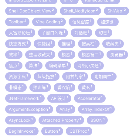
2
2
2
Shell DocObject View
Shell_NotifyIcon
ShlWapi
2
2
1
1
Toolbar
Vibe Coding
信息密度
加速键
1
1
1
1
大富翁论坛
子窗口闪烁
对话框
幻觉
1
1
1
1
1
快捷方式
快捷组
推理
搜索栏
收藏夹
1
1
1
1
1
效率
整理收藏夹
模态
模态窗口
浏览器
1
1
1
1
焦点
算法
编码菜单
网络小灵通
1
1
1
1
资源字典
超级拖放
阿甘的家
附加属性
1
1
1
1
非模态
预训练
香农熵
黄玄
1
1
1
.NetFramework
API设计
Accelerator
1
1
1
ArgumentException
Array
Array.IndexOf
1
1
1
AsyncLock
Attached Property
BSON
1
1
1
BeginInvoke
Button
CBTProc