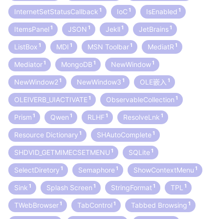
1
1
1
InternetSetStatusCallback
IoC
IsEnabled
1
1
1
1
ItemsPanel
JSON
Jekll
JetBrains
1
1
1
1
ListBox
MDI
MSN Toolbar
MediatR
1
1
1
Mediator
MongoDB
NewWindow
1
1
1
NewWindow2
NewWindow3
OLE嵌入
1
1
OLEIVERB_UIACTIVATE
ObservableCollection
1
1
1
1
Prism
Qwen
RLHF
ResolveLnk
1
1
Resource Dictionary
SHAutoComplete
1
1
SHDVID_GETMIMECSETMENU
SQLite
1
1
1
SelectDiretory
Semaphore
ShowContextMenu
1
1
1
1
Sink
Splash Screen
StringFormat
TPL
1
1
1
TWebBrowser
TabControl
Tabbed Browsing