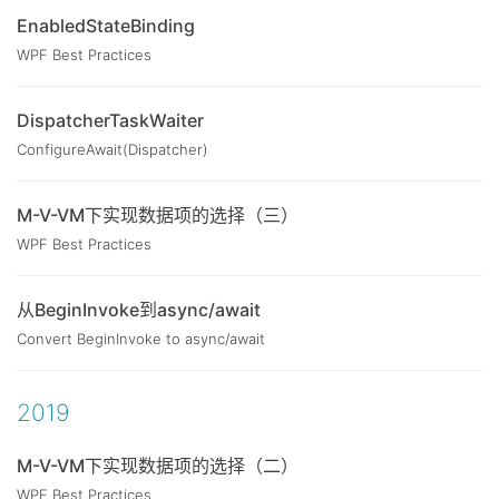
EnabledStateBinding
WPF Best Practices
DispatcherTaskWaiter
ConfigureAwait(Dispatcher)
M-V-VM下实现数据项的选择（三）
WPF Best Practices
从BeginInvoke到async/await
Convert BeginInvoke to async/await
2019
M-V-VM下实现数据项的选择（二）
WPF Best Practices