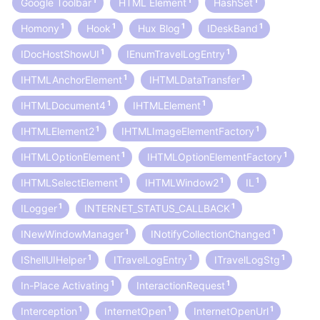
1
1
1
Google Toolbar
HTML Element
HashSet
1
1
1
1
Homony
Hook
Hux Blog
IDeskBand
1
1
IDocHostShowUI
IEnumTravelLogEntry
1
1
IHTMLAnchorElement
IHTMLDataTransfer
1
1
IHTMLDocument4
IHTMLElement
1
1
IHTMLElement2
IHTMLImageElementFactory
1
1
IHTMLOptionElement
IHTMLOptionElementFactory
1
1
1
IHTMLSelectElement
IHTMLWindow2
IL
1
1
ILogger
INTERNET_STATUS_CALLBACK
1
1
INewWindowManager
INotifyCollectionChanged
1
1
1
IShellUIHelper
ITravelLogEntry
ITravelLogStg
1
1
In-Place Activating
InteractionRequest
1
1
1
Interception
InternetOpen
InternetOpenUrl