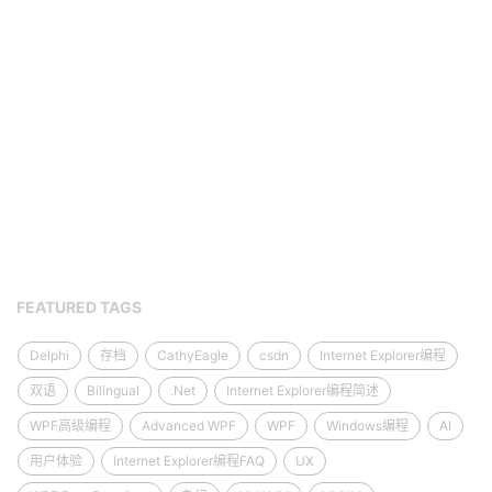
FEATURED TAGS
Delphi
存档
CathyEagle
csdn
Internet Explorer编程
双语
Bilingual
.Net
Internet Explorer编程简述
WPF高级编程
Advanced WPF
WPF
Windows编程
AI
用户体验
Internet Explorer编程FAQ
UX