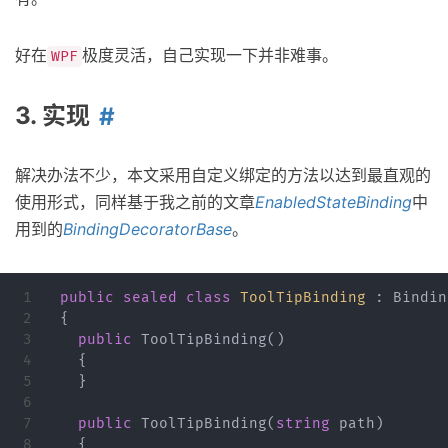
好在
极度灵活，自己实现一下并非难事。
WPF
3. 实现
解决办法不少，本文采用自定义绑定的方法以达到最直观的
使用形式，同样基于我之前的文章
EnabledStateBinding
中
用到的
BindingDecoratorBase
。
1

public
sealed
class
ToolTipBinding
:
Bindin
2

{
3

public
ToolTipBinding
()
4

{
5

}
6

7

public
ToolTipBinding
(
string
path
)
8

{