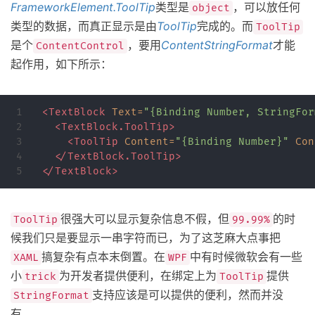
FrameworkElement.ToolTip
类型是
，可以放任何
object
类型的数据，而真正显示是由
ToolTip
完成的。而
ToolTip
是个
，要用
ContentStringFormat
才能
ContentControl
起作用，如下所示：
1

<TextBlock
Text=
"{Binding Number, StringFor
2

<TextBlock.ToolTip>
3

<ToolTip
Content=
"{Binding Number}"
Con
4

</TextBlock.ToolTip>
</TextBlock>
很强大可以显示复杂信息不假，但
的时
ToolTip
99.99%
候我们只是要显示一串字符而已，为了这芝麻大点事把
搞复杂有点本末倒置。在
中有时候微软会有一些
XAML
WPF
小
为开发者提供便利，在绑定上为
提供
trick
ToolTip
支持应该是可以提供的便利，然而并没
StringFormat
有。