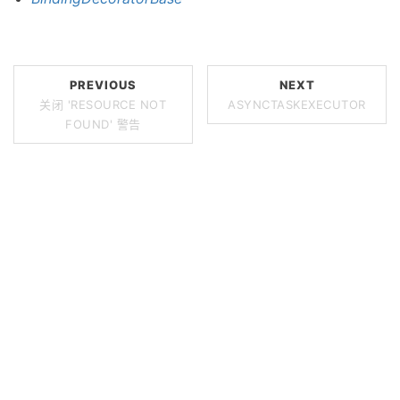
PREVIOUS
NEXT
关闭 'RESOURCE NOT
ASYNCTASKEXECUTOR
FOUND' 警告