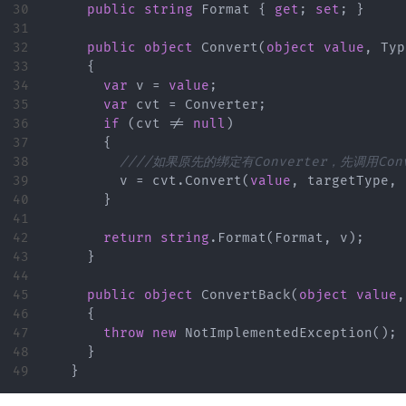
30

public
string
Format
{
get
;
set
;
}
31

32

public
object
Convert
(
object
value
,
Typ
33

{
34

var
v
=
value
;
35

var
cvt
=
Converter
;
36

if
(
cvt
!=
null
)
37

{
38

////如果原先的绑定有Converter，先调用Co
39

v
=
cvt
.
Convert
(
value
,
targetType
,
40

}
41

42

return
string
.
Format
(
Format
,
v
);
43

}
44

45

public
object
ConvertBack
(
object
value
,
46

{
47

throw
new
NotImplementedException
();
48

}
}