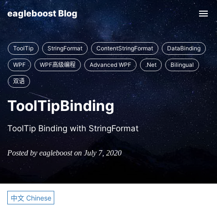
eagleboost Blog
Tog
nav
ToolTip
StringFormat
ContentStringFormat
DataBinding
WPF
WPF高级编程
Advanced WPF
.Net
Bilingual
双语
ToolTipBinding
ToolTip Binding with StringFormat
Posted by eagleboost on July 7, 2020